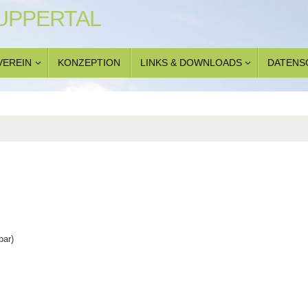
WUPPERTAL
VEREIN
KONZEPTION
LINKS & DOWNLOADS
DATENS
bar)