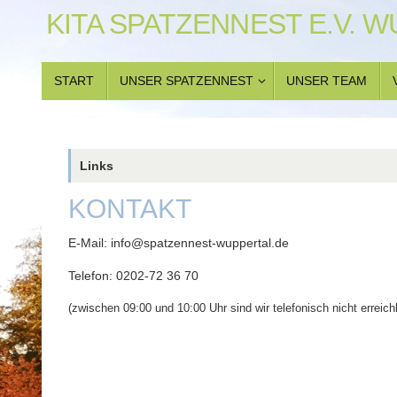
Zum
KITA SPATZENNEST E.V. 
Inhalt
springen
ZUM
START
UNSER SPATZENNEST
UNSER TEAM
INHALT
SPRINGEN
Links
KONTAKT
E-Mail: info@spatzennest-wuppertal.de
Telefon: 0202-72 36 70
(zwischen 09:00 und 10:00 Uhr sind wir telefonisch nicht erreich